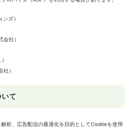
ションズ）
式会社）
）
.）
会社）
ついて
析、広告配信の最適化を目的としてCookieを使用